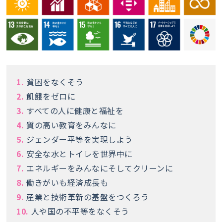
1.
貧困をなくそう
2.
飢餓をゼロに
3.
すべての人に健康と福祉を
4.
質の高い教育をみんなに
5.
ジェンダー平等を実現しよう
6.
安全な水とトイレを世界中に
7.
エネルギーをみんなにそしてクリーンに
8.
働きがいも経済成長も
9.
産業と技術革新の基盤をつくろう
10.
人や国の不平等をなくそう