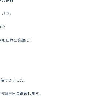
トル飲料
、バラ。
ス？
者も自然に笑顔に！
開催できました。
もお誕生日会継続します。