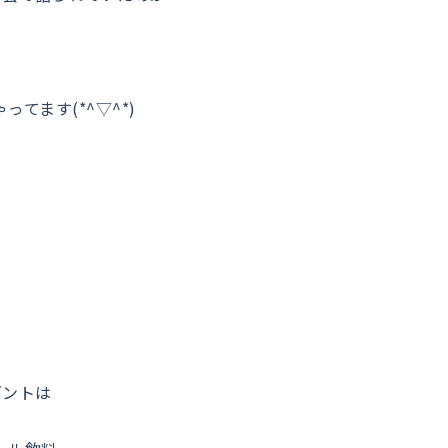
てます(*^▽^*)
ゼントは